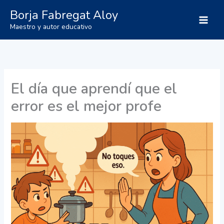
Ir
Borja Fabregat Aloy
al
Maestro y autor educativo
contenido
El día que aprendí que el
error es el mejor profe