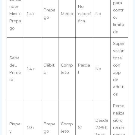
para
nder
No
Prepa
contr
Mini +
14+
Medio
especí
No
go
ol
Prepa
fica
limita
go
do
Super
visión
Saba
total
dell
Débit
Comp
Parcia
con
14+
No
Prime
o
leto
l
app
ra
de
adult
os
Perso
naliza
Desde
ción,
Pixpa
Prepa
Comp
10+
Sí
2,99€
recom
y
go
leto
/mes
pensa