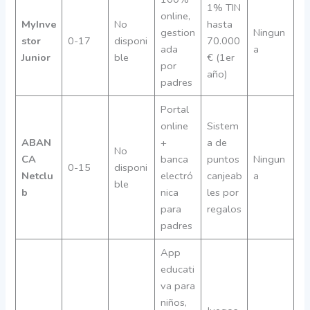
1% TIN
online,
MyInve
No
hasta
gestion
Ningun
stor
0-17
disponi
70.000
ada
a
Junior
ble
€ (1er
por
año)
padres
Portal
online
Sistem
ABAN
+
a de
No
CA
banca
puntos
Ningun
0-15
disponi
Netclu
electró
canjeab
a
ble
b
nica
les por
para
regalos
padres
App
educati
va para
niños,