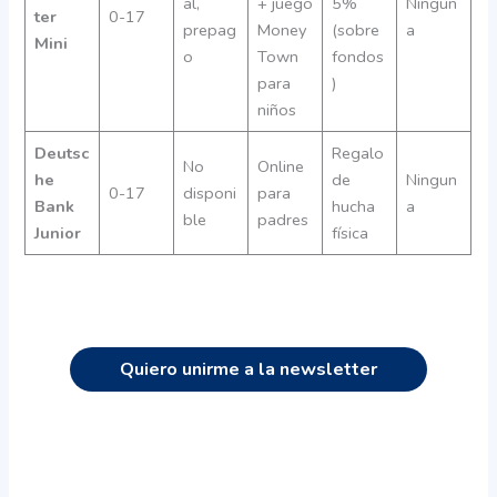
al,
+ juego
5%
Ningun
ter
0-17
prepag
Money
(sobre
a
Mini
o
Town
fondos
para
)
niños
Deutsc
Regalo
No
Online
he
de
Ningun
0-17
disponi
para
Bank
hucha
a
ble
padres
Junior
física
Quiero unirme a la newsletter