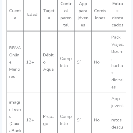
Contr
App
Extra
Cuent
Tarjet
ol
para
Comis
s
Edad
a
a
paren
jóven
iones
desta
tal
es
cados
Pack
Viajes,
BBVA
Bizum
Onlin
Débit
Comp
,
e
12+
o
Sí
No
leto
hucha
Meno
Aqua
s
res
digital
es
App
imagi
juvenil
nTeen
,
s
Prepa
Comp
12+
Sí
No
retos,
(Caix
go
leto
descu
aBank