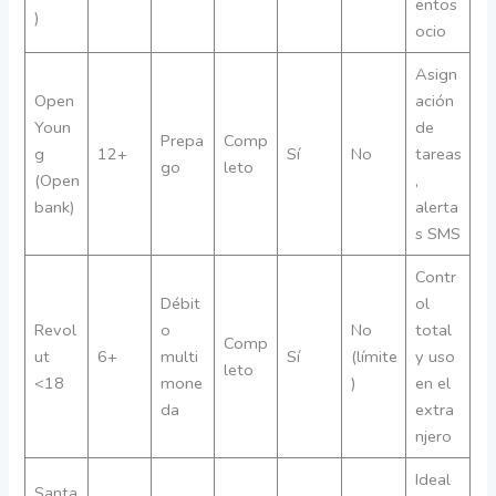
entos
)
ocio
Asign
Open
ación
Youn
de
Prepa
Comp
g
12+
Sí
No
tareas
go
leto
(Open
,
bank)
alerta
s SMS
Contr
Débit
ol
Revol
o
No
total
Comp
ut
6+
multi
Sí
(límite
y uso
leto
<18
mone
)
en el
da
extra
njero
Ideal
Santa