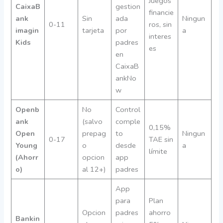
Juegos
CaixaB
gestion
financie
ank
Sin
ada
Ningun
0-11
ros, sin
imagin
tarjeta
por
a
interes
Kids
padres
es
en
CaixaB
ankNo
w
Openb
No
Control
ank
(salvo
comple
0,15%
Open
prepag
to
Ningun
0-17
TAE sin
Young
o
desde
a
límite
(Ahorr
opcion
app
o)
al 12+)
padres
App
para
Plan
Opcion
padres
ahorro
Bankin